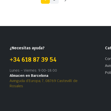
¿Necesitas ayuda?
Ca
+34 618 87 39 54
Con
Avi
Lunes – Viernes: 9:00-18:00
Pol
Almacen en Barcelona
Avinguda d’Europa, 7, 08769 Castevillí de
Rosales