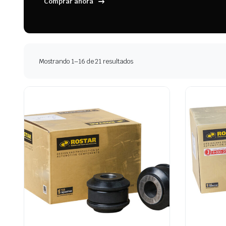
Comprar ahora
Ordenado
Mostrando 1–16 de 21 resultados
por
los
últimos