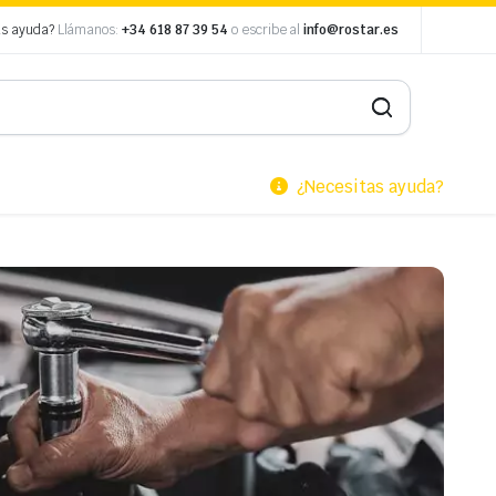
as ayuda?
Llámanos:
+34 618 87 39 54
o escribe al
info@rostar.es
¿Necesitas ayuda?