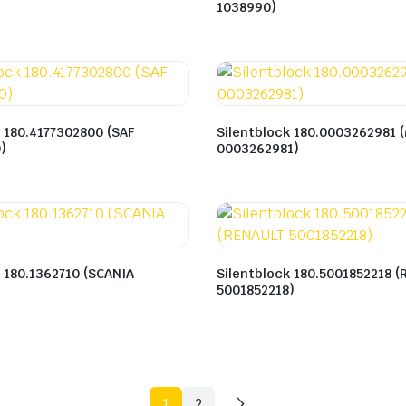
1038990)
k 180.4177302800 (SAF
Silentblock 180.0003262981 
)
0003262981)
k 180.1362710 (SCANIA
Silentblock 180.5001852218 
5001852218)
1
2