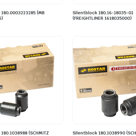
k 180.0003223285 (MB
Silentblock 180.16-18035-01
5)
(FREIGHTLINER 1618035000)
k 180.1038988 (SCHMITZ
Silentblock 180.1038990 (SC