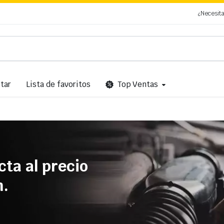
¿Necesit
tar
Lista de favoritos
Top Ventas
cta al precio
n.