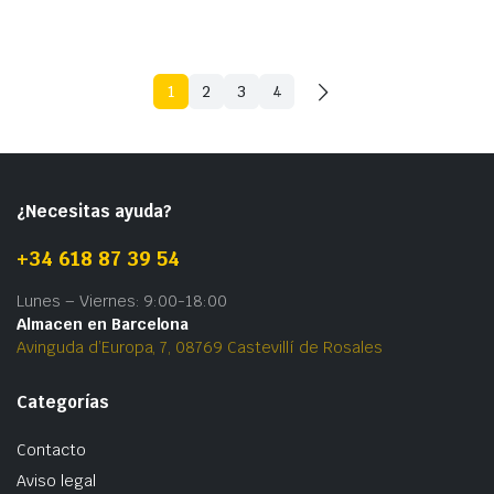
1
2
3
4
¿Necesitas ayuda?
+34 618 87 39 54
Lunes – Viernes: 9:00-18:00
Almacen en Barcelona
Avinguda d’Europa, 7, 08769 Castevillí de Rosales
Categorías
Contacto
Aviso legal