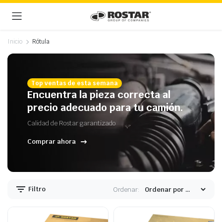
Inicio
Rótula
Top ventas de esta semana
Encuentra la pieza correcta al
precio adecuado para tu camión.
Calidad de Rostar garantizado
Comprar ahora
Filtro
Ordenar: