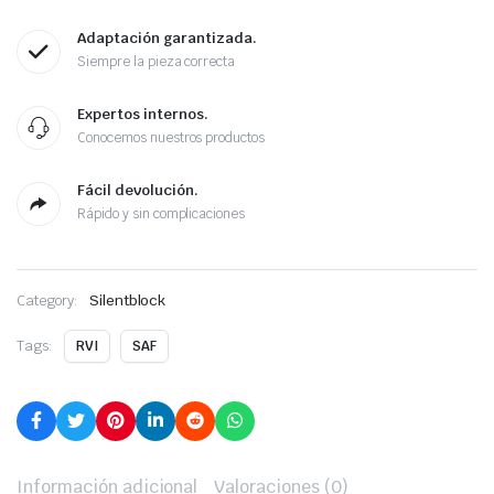
Adaptación garantizada.
Siempre la pieza correcta
Expertos internos.
Conocemos nuestros productos
Fácil devolución.
Rápido y sin complicaciones
Category:
Silentblock
Tags:
RVI
SAF
Información adicional
Valoraciones (0)