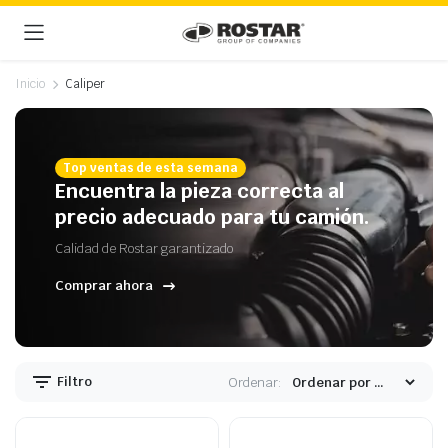
Inicio
Caliper
Top ventas de esta semana
Encuentra la pieza correcta al
precio adecuado para tu camión.
Calidad de Rostar garantizado
Comprar ahora
Filtro
Ordenar: