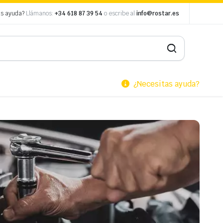
as ayuda?
Llámanos:
+34 618 87 39 54
o escribe al
info@rostar.es
¿Necesitas ayuda?