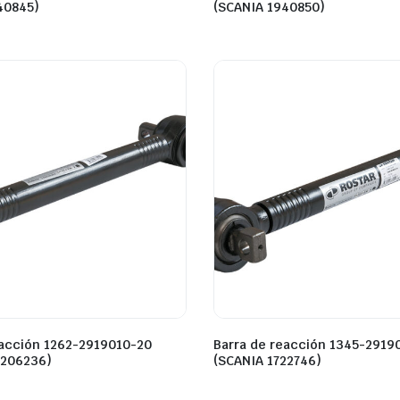
40845)
(SCANIA 1940850)
eacción 1262-2919010-20
Barra de reacción 1345-2919
2206236)
(SCANIA 1722746)