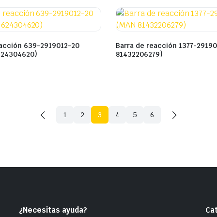
eacción 639-2919012-20
Barra de reacción 1377-2919
624304620)
81432206279)
1
2
3
4
5
6
¿Necesitas ayuda?
Ca