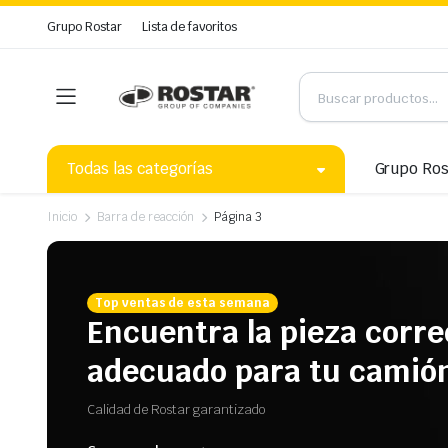
Grupo Rostar
Lista de favoritos
Todas las categorías
Grupo Ros
Inicio
Barra de reacción
Página 3
Top ventas de esta semana
Encuentra la pieza corre
adecuado para tu camió
Calidad de Rostar garantizado