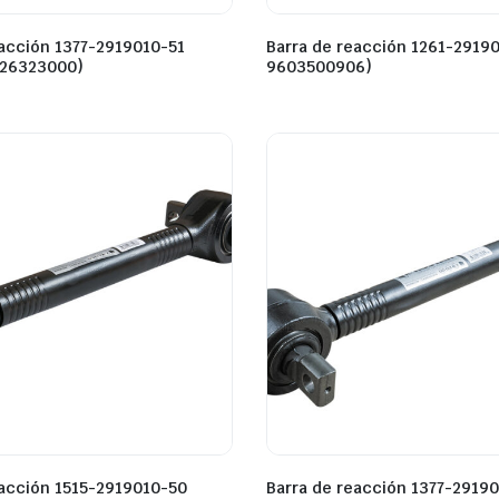
eacción 1377-2919010-51
Barra de reacción 1261-2919
226323000)
9603500906)
eacción 1515-2919010-50
Barra de reacción 1377-2919