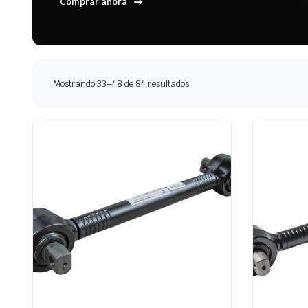
Comprar ahora
Ordenado
Mostrando 33–48 de 84 resultados
por
los
últimos