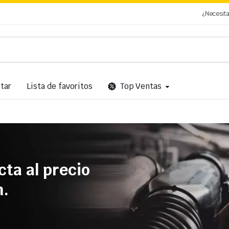
¿Necesit
tar
Lista de favoritos
Top Ventas
cta al precio
n.