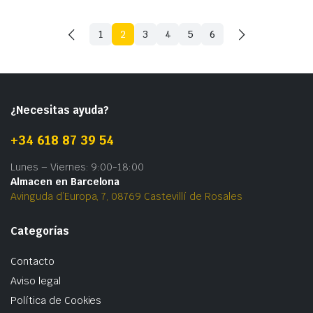
1
2
3
4
5
6
¿Necesitas ayuda?
+34 618 87 39 54
Lunes – Viernes: 9:00-18:00
Almacen en Barcelona
Avinguda d’Europa, 7, 08769 Castevillí de Rosales
Categorías
Contacto
Aviso legal
Política de Cookies