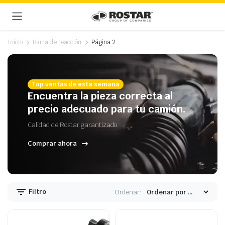
Inicio
Barra de reacción
Página 2
Top ventas de esta semana
Encuentra la pieza correcta al
precio adecuado para tu camión.
Calidad de Rostar garantizado
Comprar ahora
Filtro
Ordenar: