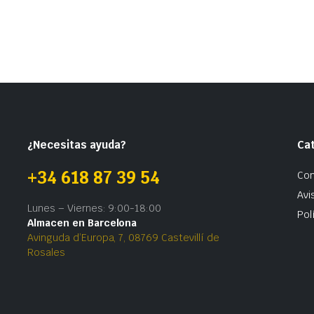
¿Necesitas ayuda?
Ca
+34 618 87 39 54
Con
Avi
Lunes – Viernes: 9:00-18:00
Pol
Almacen en Barcelona
Avinguda d’Europa, 7, 08769 Castevillí de
Rosales