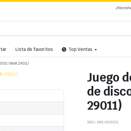
¿Necesit
tar
Lista de favoritos
Top Ventas
000011 (WVA 29011)
Juego de
de disc
29011)
SKU:
180.000011