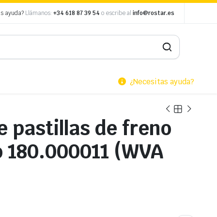
as ayuda?
Llámanos:
+34 618 87 39 54
o escribe al
info@rostar.es
¿Necesitas ayuda?
 pastillas de freno
o 180.000011 (WVA