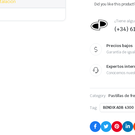
talación
Did you like this product
¿Tiene algu
(+34) 6
Precios bajos
Garantía de igual
Expertos inter
Conocemos nuest
Category:
Pastillas de fr
Tag:
BENDIX ADB 4300