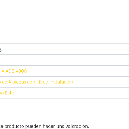
g
IX ADB 4300
 de 4 piezas con kit de instalación
a Este
te producto pueden hacer una valoración.