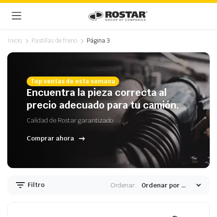
Inicio
Pastillas de freno
Página 3
Top ventas de esta semana
Encuentra la pieza correcta al
precio adecuado para tu camión.
Calidad de Rostar garantizado
Comprar ahora
Filtro
Ordenar: