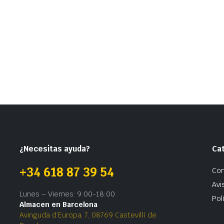
¿Necesitas ayuda?
Ca
+34 618 87 39 54
Con
Avi
Lunes – Viernes: 9:00-18:00
Pol
Almacen en Barcelona
Avinguda d’Europa, 7, 08769 Castevillí de