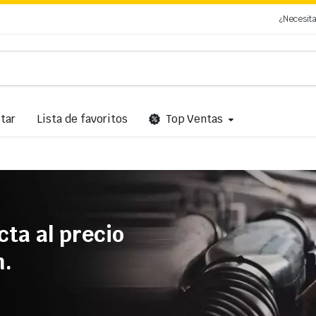
¿Necesit
tar
Lista de favoritos
Top Ventas
cta al precio
n.