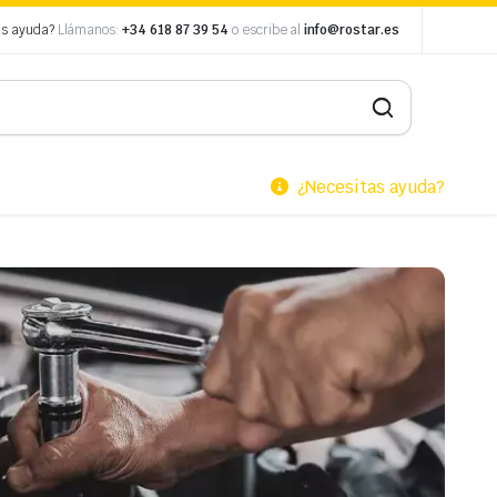
as ayuda?
Llámanos:
+34 618 87 39 54
o escribe al
info@rostar.es
¿Necesitas ayuda?