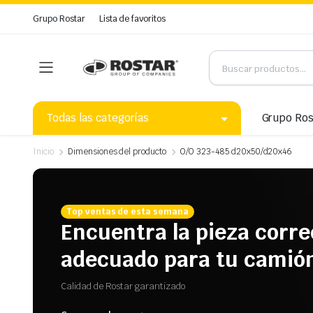
Grupo Rostar
Lista de favoritos
Todas las categorías
Grupo Ros
Inicio
Dimensiones del producto
O/O 323-485 d20x50/d20x46
Top ventas de esta semana
Encuentra la pieza corre
adecuado para tu camió
Calidad de Rostar garantizado