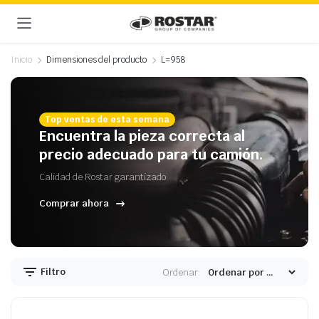
Inicio
Dimensiones del producto
L=958
Top ventas de esta semana
Encuentra la pieza correcta al
precio adecuado para tu camión.
Calidad de Rostar garantizado
Comprar ahora
Filtro
Ordenar: