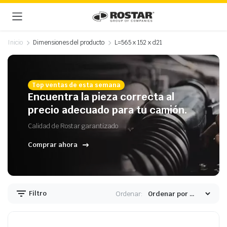
Inicio
Dimensiones del producto
L=565 x 152 x d21
Top ventas de esta semana
Encuentra la pieza correcta al
precio adecuado para tu camión.
Calidad de Rostar garantizado
Comprar ahora
Filtro
Ordenar: