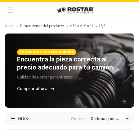
Inicio
Dimensiones del producto
d52 x d16 x 111 x 25,5
Top ventas de esta semana
Encuentra la pieza correcta al
precio adecuado para tu camión.
Calidad de Rostar garantizado
Comprar ahora
Filtro
Ordenar: