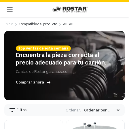
Inicio
Compatible del producto
VOLVO
Top ventas de esta semana
Encuentra la pieza correcta al
precio adecuado para tu camión.
Calidad de Rostar garantizado
Comprar ahora
Filtro
Ordenar: