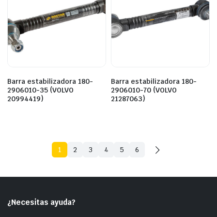
Barra estabilizadora 180-
Barra estabilizadora 180-
2906010-35 (VOLVO
2906010-70 (VOLVO
20994419)
21287063)
1
2
3
4
5
6
¿Necesitas ayuda?