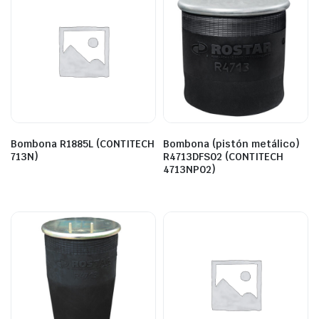
Bombona R1885L (CONTITECH
Bombona (pistón metálico)
713N)
R4713DFS02 (CONTITECH
4713NP02)