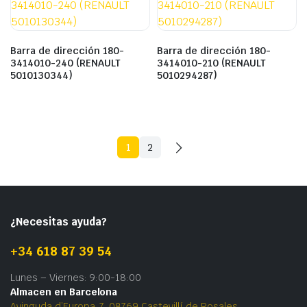
Barra de dirección 180-
Barra de dirección 180-
3414010-240 (RENAULT
3414010-210 (RENAULT
5010130344)
5010294287)
1
2
¿Necesitas ayuda?
+34 618 87 39 54
Lunes – Viernes: 9:00-18:00
Almacen en Barcelona
Avinguda d’Europa, 7, 08769 Castevillí de Rosales