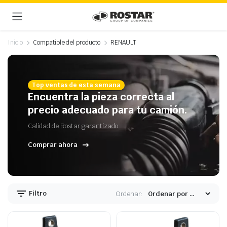
Inicio
Compatible del producto
RENAULT
Top ventas de esta semana
Encuentra la pieza correcta al
precio adecuado para tu camión.
Calidad de Rostar garantizado
Comprar ahora
Filtro
Ordenar: