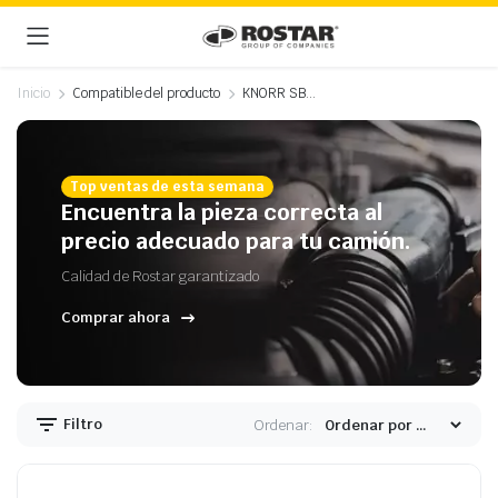
Inicio
Compatible del producto
KNORR SB…
Top ventas de esta semana
Encuentra la pieza correcta al
precio adecuado para tu camión.
Calidad de Rostar garantizado
Comprar ahora
Filtro
Ordenar: