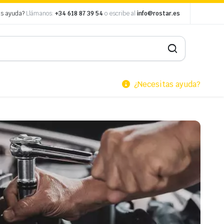
as ayuda?
Llámanos:
+34 618 87 39 54
o escribe al
info@rostar.es
¿Necesitas ayuda?