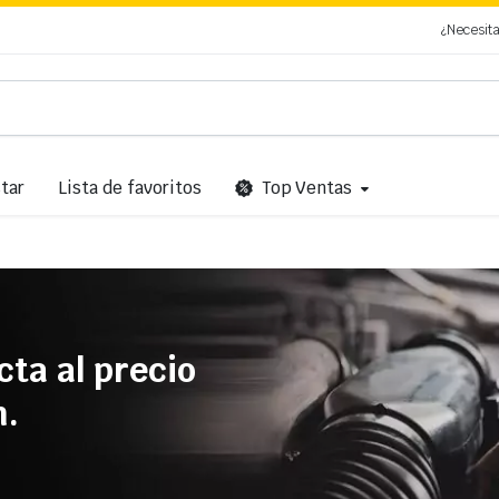
¿Necesit
tar
Lista de favoritos
Top Ventas
cta al precio
n.