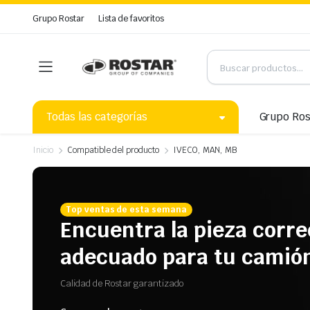
Grupo Rostar
Lista de favoritos
Todas las categorías
Grupo Ros
Inicio
Compatible del producto
IVECO, MAN, MB
Top ventas de esta semana
Encuentra la pieza corre
adecuado para tu camió
Calidad de Rostar garantizado