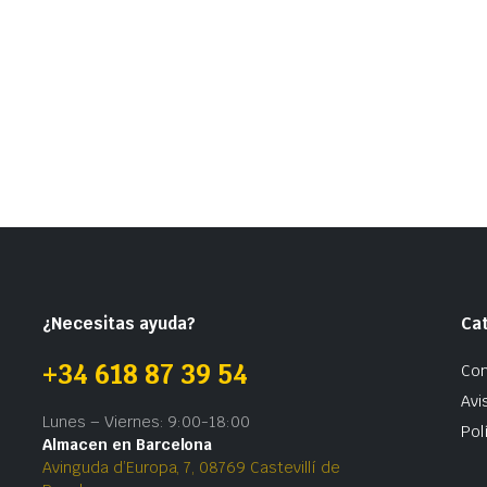
¿Necesitas ayuda?
Ca
+34 618 87 39 54
Con
Avi
Lunes – Viernes: 9:00-18:00
Pol
Almacen en Barcelona
Avinguda d’Europa, 7, 08769 Castevillí de